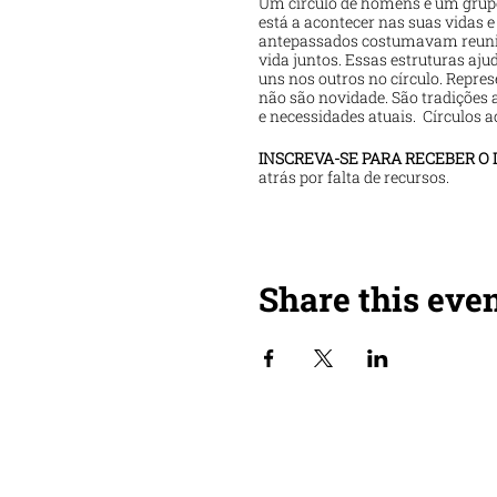
Um círculo de homens é um grupo
está a acontecer nas suas vidas 
antepassados ​​costumavam reunir
vida juntos. Essas estruturas a
uns nos outros no círculo. Repr
não são novidade. São tradições 
e necessidades atuais. Círculos
INSCREVA-SE PARA RECEBER O L
atrás por falta de recursos.
EVENTO OCORRE NO HORARIO D
Entre em contato se quiser lide
Share this eve