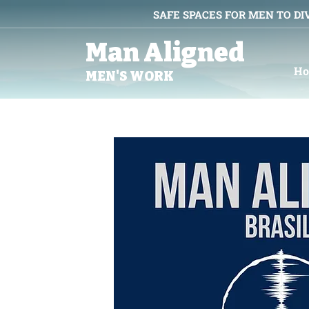
SAFE SPACES FOR MEN TO DI
Man Aligned
H
MEN'S WORK