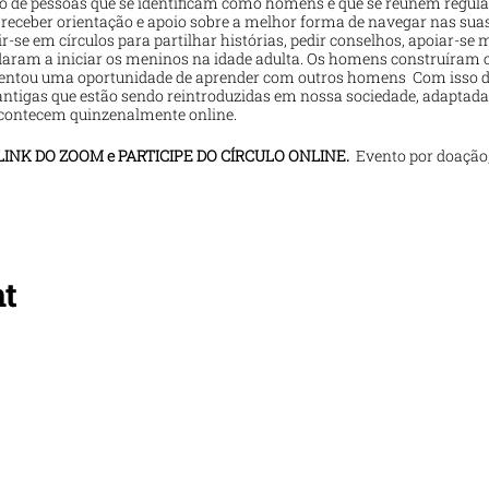
 de pessoas que se identificam como homens e que se reúnem regula
e receber orientação e apoio sobre a melhor forma de navegar nas sua
-se em círculos para partilhar histórias, pedir conselhos, apoiar-se
judaram a iniciar os meninos na idade adulta. Os homens construíram
esentou uma oportunidade de aprender com outros homens Com isso di
antigas que estão sendo reintroduzidas em nossa sociedade, adaptada
 acontecem quinzenalmente online.
INK DO ZOOM e PARTICIPE DO CÍRCULO ONLINE.
Evento por doaçã
E BRASILIA.
rar um círculo de homens alinhados ao homem em sua comunidade.
nt