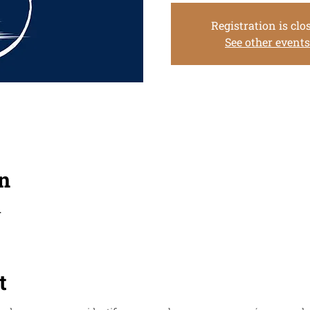
Registration is clo
See other events
n
.
t