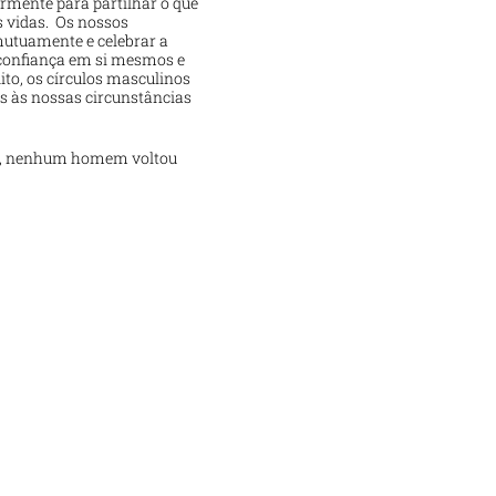
rmente para partilhar o que
s vidas. Os nossos
 mutuamente e celebrar a
 confiança em si mesmos e
to, os círculos masculinos
s às nossas circunstâncias
o, nenhum homem voltou