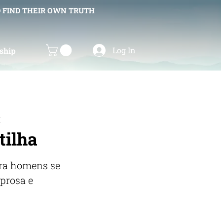
D FIND THEIR OWN TRUTH
Log In
ship
M
tilha
ra homens se
prosa e