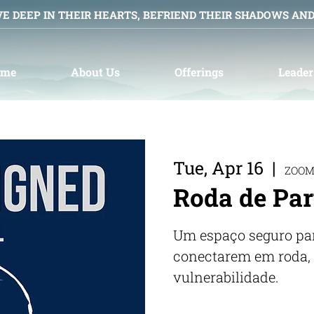
VE DEEP IN THEIR HEARTS, BEFRIEND THEIR SHADOWS AN
ome
About Us
Offerings
Leader
Tue, Apr 16
  |  
ZOO
Roda de Par
Um espaço seguro pa
conectarem em roda, 
vulnerabilidade.