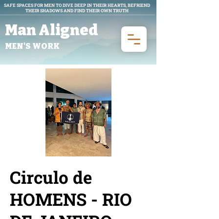
SAFE SPACES FOR MEN TO DIVE DEEP IN THEIR HEARTS, BEFRIEND
THEIR SHADOWS AND FIND THEIR OWN TRUTH
Man Aligned
MEN'S WORK
Circulo de
HOMENS - RIO